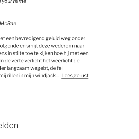
e your name
 McRae
met een bevredigend geluid weg onder
 volgende en smijt deze wederom naar
 in stilte toe te kijken hoe hij met een
n de verte verlicht het weerlicht de
der langzaam wegebt, de fel
ij rillen in mijn windjack.…
Lees gerust
elden