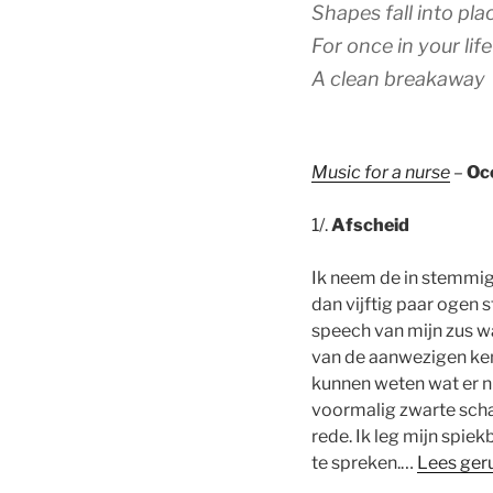
Shapes fall into pla
For once in your li
A clean breakaway
Music for a nurse
–
Oc
1/.
Afscheid
Ik neem de in stemmig
dan vijftig paar ogen 
speech van mijn zus w
van de aanwezigen ken
kunnen weten wat er nu
voormalig zwarte schaa
rede. Ik leg mijn spiek
te spreken.…
Lees ger