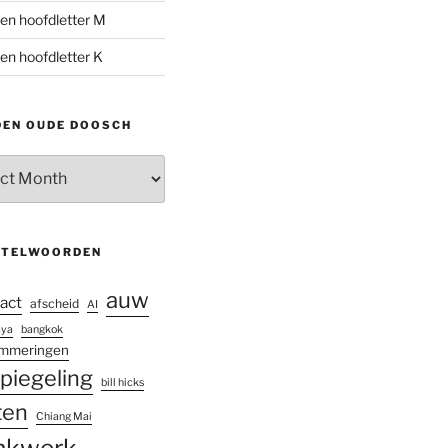
en hoofdletter M
en hoofdletter K
DEN OUDE DOOSCH
ch
UTELWOORDEN
auw
act
afscheid
AI
aya
bangkok
ommeringen
piegeling
bill hicks
ten
Chiang Mai
nkwerk