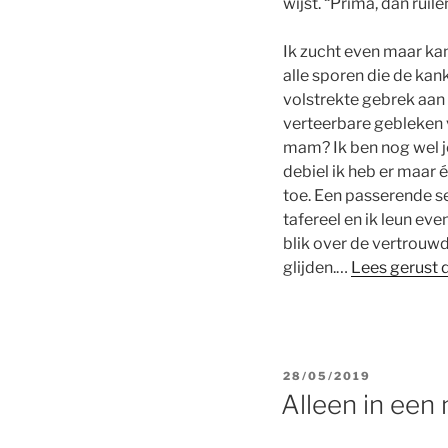
wijst. “Prima, dan ruilen
Ik zucht even maar ka
alle sporen die de kank
volstrekte gebrek aa
verteerbare gebleken v
mam? Ik ben nog wel je
debiel ik heb er maar é
toe. Een passerende s
tafereel en ik leun even
blik over de vertrouw
glijden.…
Lees gerust 
POSTED
28/05/2019
ON
Alleen in een