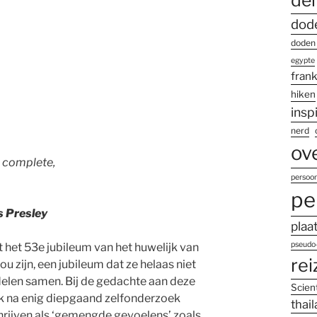
dod
doden
egypte
frank
hiken
insp
nerd
ov
 complete,
persoon
pe
s Presley
plaa
pseudo-
het 53e jubileum van het huwelijk van
rei
u zijn, een jubileum dat ze helaas niet
len samen. Bij de gedachte aan deze
Scien
ik na enig diepgaand zelfonderzoek
thai
rijven als ‘gemengde gevoelens’ zoals