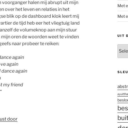
 voorganger halen mij abrupt uit mijn
Met e
 over het leven en relaties in het
gse blik op de dashboard klok leert mij
Met e
artier de tijd heb eer het vliegtuig land
vanzelf de volumeknop aan mijn stuur
UIT 
n mijn oren de woorden weet te vinden
geefs naar probeer te reiken:
Uit
den
 dance again
oude
ove again
doos
l dance again
SLE
a
st my friend
abstr
d
“
ayutth
besl
bes
bui
ust door
de