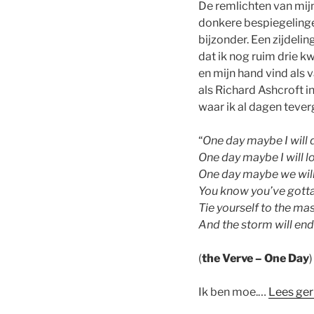
De remlichten van mijn
donkere bespiegelingen
bijzonder. Een zijdelin
dat ik nog ruim drie kw
en mijn hand vind als 
als Richard Ashcroft i
waar ik al dagen tever
“
One day maybe I will
One day maybe I will l
One day maybe we wil
You know you’ve gott
Tie yourself to the ma
And the storm will en
(
the Verve – One Day
)
Ik ben moe.…
Lees ger