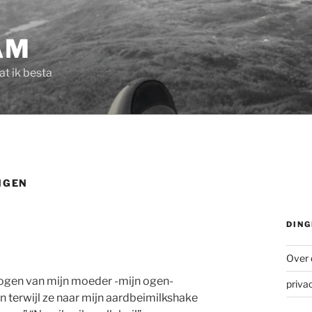
AM
dat ik besta
NGEN
DING
Over 
de ogen van mijn moeder -mijn ogen-
priva
n terwijl ze naar mijn aardbeimilkshake