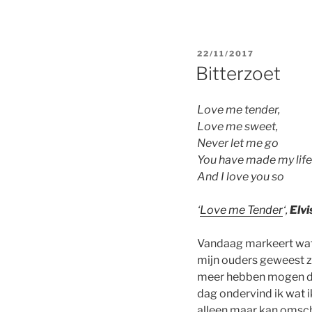
POSTED
22/11/2017
ON
Bitterzoet
Love me tender,
Love me sweet,
Never let me go
You have made my life
And I love you so
‘
Love me Tender
‘,
Elvi
Vandaag markeert wat 
mijn ouders geweest zo
meer hebben mogen de
dag ondervind ik wat 
alleen maar kan omsch