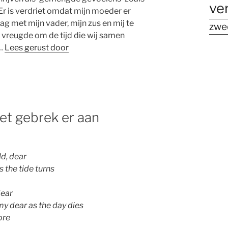
ve
Er is verdriet omdat mijn moeder er
ag met mijn vader, mijn zus en mij te
zwe
k vreugde om de tijd die wij samen
.…
Lees gerust door
het gebrek er aan
ld, dear
 the tide turns
dear
y dear as the day dies
ore