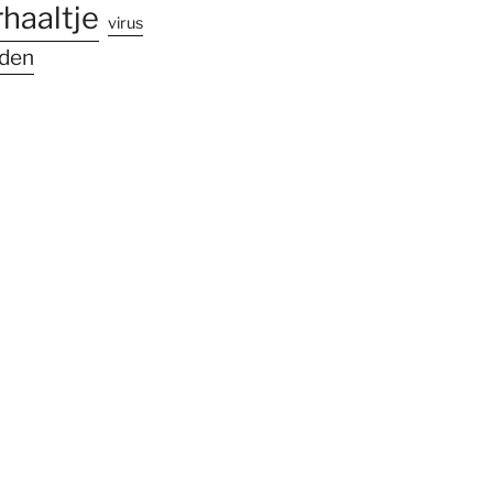
rhaaltje
virus
den