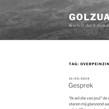
Skip
to
GOLZU
content
Ik schrijf, dus ik denk 
TAG:
OVERPEINZI
POSTED
31/05/2019
ON
Gesprek
“Ik wil die van jou!” 
staren mij glanzend aa