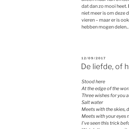
dat dan zo mooi heet. 
niet meer is om deze d
vieren – maar er is oo
hebben mogen delen
POSTED
12/09/2017
ON
De liefde, of 
Stood here
At the edge of the wor
Three wishes for you as
Salt water
Meets with the skies, 
Meets with your eyes m
I’ve seen this trick bef