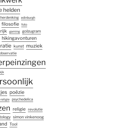
e helden
 herdenking
edinburgh
filosofie
foto
rijk
golzugram
gaming
hikingavonturen
iratie
muziek
kunst
observatie
erpeinzingen
ijk
rsoonlijk
tjes
poëzie
psychedelica
religie
zen
religie
revolutie
tology
simon vinkenoog
land
Tool