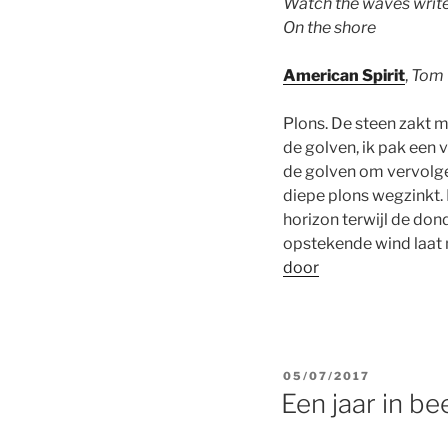
Watch the waves writ
On the shore
American Spirit
,
Tom
Plons. De steen zakt 
de golven, ik pak een
de golven om vervolgens
diepe plons wegzinkt. I
horizon terwijl de don
opstekende wind laat m
door
POSTED
05/07/2017
ON
Een jaar in be