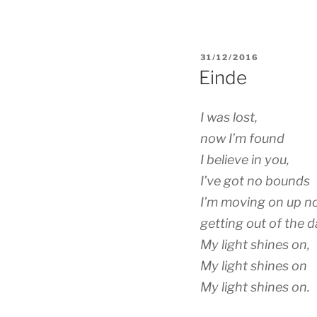
POSTED
31/12/2016
ON
Einde
I was lost,
now I’m found
I believe in you,
I’ve got no bounds
I’m moving on up n
getting out of the 
My light shines on,
My light shines on
My light shines on.