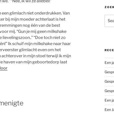
 we.” “Nee, ik wil ze allebei!”
ZOEK
n een glimlach niet onderdrukken. Van
Sear
er bij mijn moeder achterlaat is het
for:
n remmingen nog één van de best
oor mij. “Gun je mij geen milkshake
 lievelingszoon..” “Doe toch niet zo
én!” Ik schuif mijn milkshake naar haar
erveerster glimlacht even om het
REC
 achterover in mijn stoel terwijl ik mijn
de haven van mijn geboortedorp laat
Een j
door
Gespr
Gespr
Gespr
Een j
 menigte
Een J