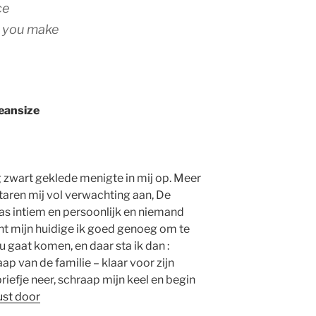
ce
fe you make
eansize
 zwart geklede menigte in mij op. Meer
staren mij vol verwachting aan, De
as intiem en persoonlijk en niemand
t mijn huidige ik goed genoeg om te
 gaat komen, en daar sta ik dan :
p van de familie – klaar voor zijn
briefje neer, schraap mijn keel en begin
ust door