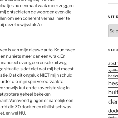
plaatjes nu eenmaal vaak meer zeggen
 mij ontschieten de woorden even die
UIT 
ellen om een coherent verhaal neer te
bij deze bewijsstuk A :
Uit
den
oude
doos
even is van mijn nieuwe auto. Koud twee
SLE
 en nu niets meer dan een wrak. En
inancieel even geen enkele uitweg
abstr
ge situatie is dat niet wat mij het meest
ayutth
uatie. Dat dit ongeluk NIET mijn schuld
besl
urder die mijn spin veroorzaakte
bes
: onwijs kut en de zoveelste slag in
bui
het grotere geheel bekeken
de
evant. Vanavond gingen er namelijk een
ofd die ZO donker en nihilistisch was
dod
et, en wel NU.
doden