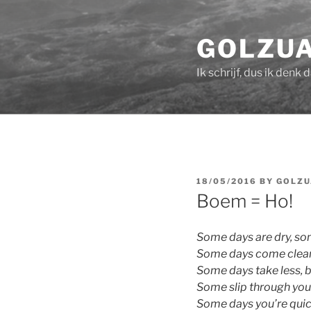
Skip
to
GOLZU
content
Ik schrijf, dus ik denk 
POSTED
18/05/2016
BY
GOLZ
ON
Boem = Ho!
Some days are dry, so
Some days come clean,
Some days take less, 
Some slip through your
Some days you’re quic