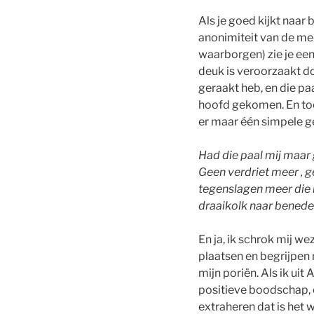
Als je goed kijkt naa
anonimiteit van de m
waarborgen) zie je ee
deuk is veroorzaakt doo
geraakt heb, en die paa
hoofd gekomen. En toen
er maar één simpele g
Had die paal mij maar 
Geen verdriet meer , g
tegenslagen meer die 
draaikolk naar benede
En ja, ik schrok mij w
plaatsen en begrijpen 
mijn poriën. Als ik uit
positieve boodschap, 
extraheren dat is het w