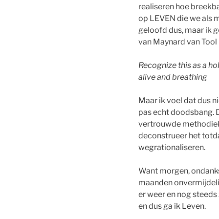
realiseren hoe breekba
op LEVEN die we als men
geloofd dus, maar ik g
van Maynard van Tool i
Recognize this as a hol
alive and breathing
Maar ik voel dat dus n
pas echt doodsbang. D
vertrouwde methodiek :
deconstrueer het totda
wegrationaliseren.
Want morgen, ondanks 
maanden onvermijdelij
er weer en nog steeds 
en dus ga ik Leven.