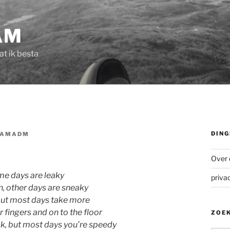
AM
dat ik besta
DING
UAMADM
Over 
me days are leaky
priva
 other days are sneaky
but most days take more
 fingers and on to the floor
ZOEK
k, but most days you’re speedy