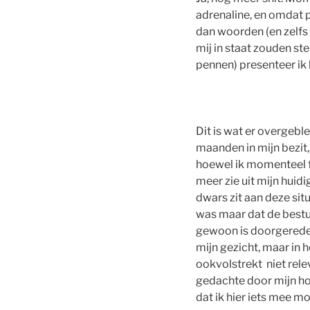
adrenaline, en omdat 
dan woorden (en zelfs
mij in staat zouden st
pennen) presenteer ik 
Dit is wat er overgebl
maanden in mijn bezit,
hoewel ik momenteel f
meer zie uit mijn huidi
dwars zit aan deze sit
was maar dat de bestu
gewoon is doorgereden 
mijn gezicht, maar in 
ookvolstrekt niet rel
gedachte door mijn ho
dat ik hier iets mee mo