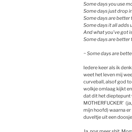
Some days you use mor
Some days just drop in
Some days are better 
Some days it all adds 
And what you’ve got i
Some days are better 
~ Some days are bette
Iedere keer als ik denk
weet het leven mij we
curveball, alsof god 
wolkje omlaag kijkt en
dat dit het dieptepu
MOTHERFUCKER’ (ja, g
mijn hoofd) waarna er
duveltje uit een doosje
Ja, nog meer shit. Mome