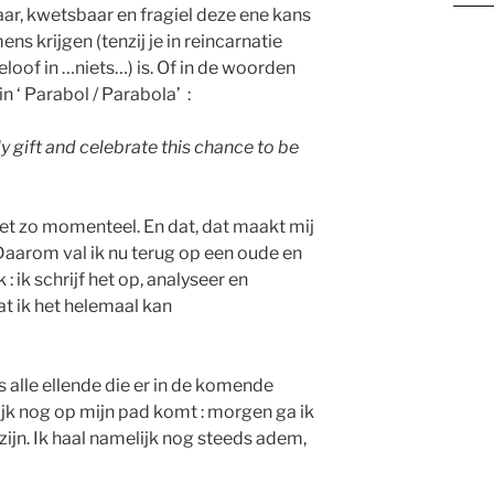
ar, kwetsbaar en fragiel deze ene kans
s krijgen (tenzij je in reincarnatie
eloof in …niets…) is. Of in de woorden
n ‘ Parabol / Parabola’ :
y gift and celebrate this chance to be
iet zo momenteel. En dat, dat maakt mij
aarom val ik nu terug op een oude en
 ik schrijf het op, analyseer en
t ik het helemaal kan
alle ellende die er in de komende
k nog op mijn pad komt : morgen ga ik
zijn. Ik haal namelijk nog steeds adem,