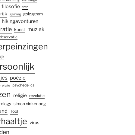
filosofie
foto
rijk
golzugram
gaming
hikingavonturen
iratie
muziek
kunst
observatie
erpeinzingen
ijk
rsoonlijk
tjes
poëzie
psychedelica
religie
zen
religie
revolutie
tology
simon vinkenoog
land
Tool
rhaaltje
virus
den