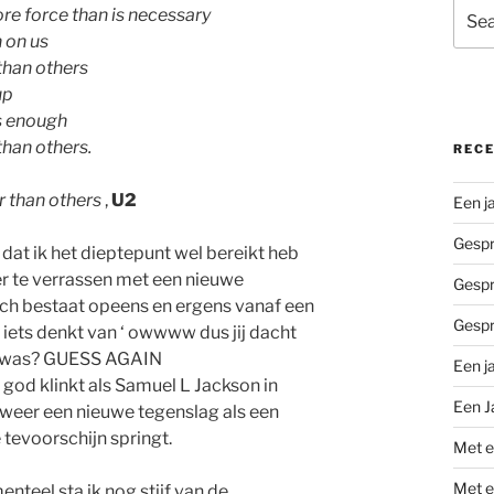
Sear
e force than is necessary
for:
 on us
than others
up
s enough
than others.
REC
r than others
,
U2
Een j
Gespr
 dat ik het dieptepunt wel bereikt heb
er te verrassen met een nieuwe
Gespr
toch bestaat opeens en ergens vanaf een
Gespr
 iets denkt van ‘ owwww dus jij dacht
nt was? GUESS AGAIN
Een j
od klinkt als Samuel L Jackson in
Een J
 weer een nieuwe tegenslag als een
 tevoorschijn springt.
Met e
Met e
nteel sta ik nog stijf van de