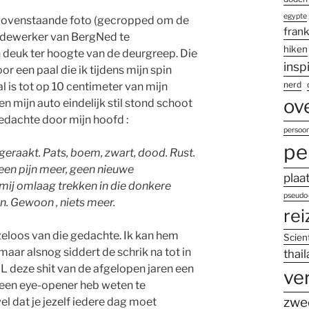
egypte
r bovenstaande foto (gecropped om de
frank
edewerker van BergNed te
hiken
n deuk ter hoogte van de deurgreep. Die
insp
r een paal die ik tijdens mijn spin
nerd
l is tot op 10 centimeter van mijn
ov
 mijn auto eindelijk stil stond schoot
edachte door mijn hoofd :
persoon
pe
geraakt. Pats, boem, zwart, dood. Rust.
een pijn meer, geen nieuwe
plaa
mij omlaag trekken in die donkere
pseudo-
n. Gewoon , niets meer.
rei
ezeloos van die gedachte. Ik kan hem
Scien
maar alsnog siddert de schrik na tot in
thai
 AL deze shit van de afgelopen jaren een
ve
een eye-opener heb weten te
zwe
el dat je jezelf iedere dag moet