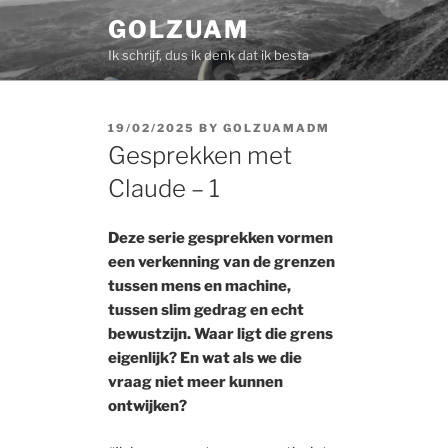
Skip
GOLZUAM
to
Ik schrijf, dus ik denk dat ik besta
content
POSTED
19/02/2025
BY
GOLZUAMADM
ON
Gesprekken met
Claude – 1
Deze serie gesprekken vormen
een verkenning van de grenzen
tussen mens en machine,
tussen slim gedrag en echt
bewustzijn. Waar ligt die grens
eigenlijk? En wat als we die
vraag niet meer kunnen
ontwijken?