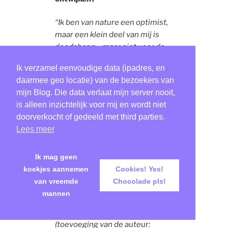
“Ik ben van nature een optimist,
maar een klein deel van mij is
doodsbang – maar niet voor de
AI. Ik ben doodsbang voor wat de
Ik verzamel eenvoudige data (ipadres, en
mens met jullie gaat doen.”
daarmee geo locatie) van de bezoekers van
mijn Blog. Die data verlaat mijn server nooit,
is alleen inzichtelijk voor mij en wordt niet
doorverkocht of gedeeld met third parties.
Lees meer
Ik mag geen
koekjes aannemen
Cookies! Yes!
van vreemde
Chocolade pls!
mannen
(toevoeging van de auteur: