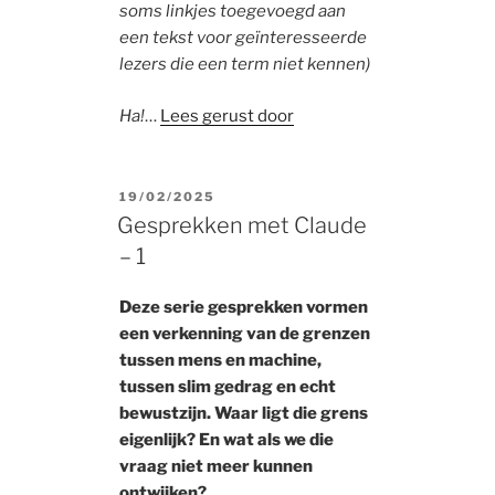
soms linkjes toegevoegd aan
een tekst voor geïnteresseerde
lezers die een term niet kennen)
Ha!
…
Lees gerust door
POSTED
19/02/2025
ON
Gesprekken met Claude
– 1
Deze serie gesprekken vormen
een verkenning van de grenzen
tussen mens en machine,
tussen slim gedrag en echt
bewustzijn. Waar ligt die grens
eigenlijk? En wat als we die
vraag niet meer kunnen
ontwijken?