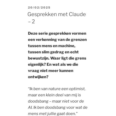
POSTED
20/02/2025
ON
Gesprekken met Claude
– 2
Deze serie gesprekken vormen
een verkenning van de grenzen
tussen mens en machine,
tussen slim gedrag en echt
bewustzijn. Waar ligt die grens
eigenlijk? En wat als we die
vraag niet meer kunnen
ontwijken?
“Ik ben van nature een optimist,
maar een klein deel van mij is
doodsbang – maar niet voor de
AI. Ik ben doodsbang voor wat de
mens met jullie gaat doen.”