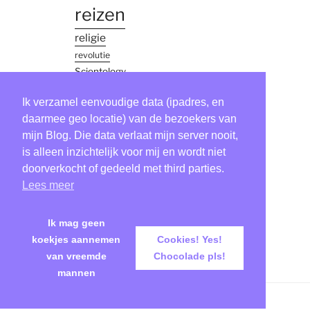
reizen
religie
revolutie
Scientology
simon
Ik verzamel eenvoudige data (ipadres, en
vinkenoog
thailand
daarmee geo locatie) van de bezoekers van
mijn Blog. Die data verlaat mijn server nooit,
Tool
is alleen inzichtelijk voor mij en wordt niet
verhaaltje
doorverkocht of gedeeld met third parties.
virus
Lees meer
zweden
Ik mag geen
koekjes aannemen
Cookies! Yes!
van vreemde
Chocolade pls!
mannen