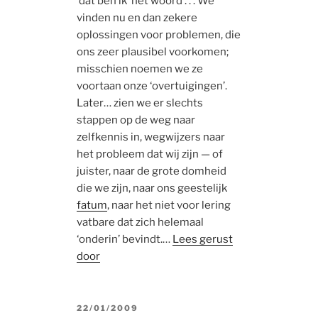
‘dat ben ik’ het woord . . . We
vinden nu en dan zekere
oplossingen voor problemen, die
ons zeer plausibel voorkomen;
misschien noemen we ze
voortaan onze ‘overtuigingen’.
Later… zien we er slechts
stappen op de weg naar
zelfkennis in, wegwijzers naar
het probleem dat wij zijn — of
juister, naar de grote domheid
die we zijn, naar ons geestelijk
fatum
, naar het niet voor lering
vatbare dat zich helemaal
‘onderin’ bevindt.…
Lees gerust
door
POSTED
22/01/2009