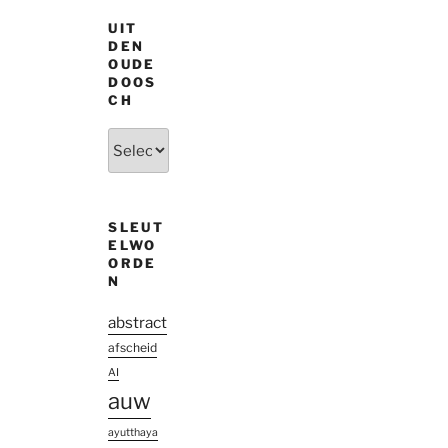
UIT
DEN
OUDE
DOOS
CH
Uit
den
oude
doosch
SLEUT
ELWO
ORDE
N
abstract
afscheid
AI
auw
ayutthaya