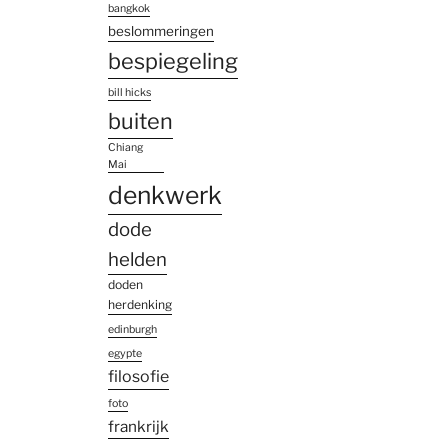
bangkok
beslommeringen
bespiegeling
bill hicks
buiten
Chiang
Mai
denkwerk
dode
helden
doden
herdenking
edinburgh
egypte
filosofie
foto
frankrijk