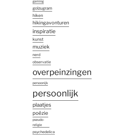
gaming
golzugram
hiken
hikingavonturen
inspiratie
kunst
muziek
nerd
observatie
overpeinzingen
persoonijk
persoonlijk
plaatjes
poëzie
pseudo-
religie
psychedelica