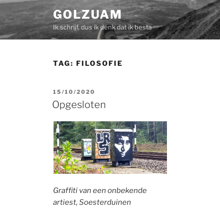
Skip
GOLZUAM
to
Ik schrijf, dus ik denk dat ik besta
content
TAG:
FILOSOFIE
POSTED
15/10/2020
ON
Opgesloten
Graffiti
van een onbekende
artiest, Soesterduinen