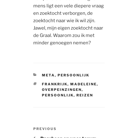
mens ligt een vele diepere vraag
en zoektocht verborgen, de
zoektocht naar wie ik wil
zijn
.
Jawel, mijn eigen zoektocht naar
de Graal. Waarom zou ik met
minder genoegen nemen?
CATEGORIES
META
,
PERSOONLIJK
TAGS
FRANKRIJK
,
MADELEINE
,
OVERPEINZINGEN
,
PERSOONLIJK
,
REIZEN
Post
Previous
PREVIOUS
navigation
Post