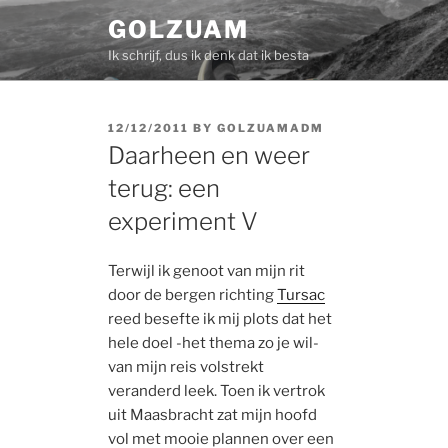
Skip
GOLZUAM
to
Ik schrijf, dus ik denk dat ik besta
content
POSTED
12/12/2011
BY
GOLZUAMADM
ON
Daarheen en weer
terug: een
experiment V
Terwijl ik genoot van mijn rit
door de bergen richting
Tursac
reed besefte ik mij plots dat het
hele doel -het thema zo je wil-
van mijn reis volstrekt
veranderd leek. Toen ik vertrok
uit Maasbracht zat mijn hoofd
vol met mooie plannen over een