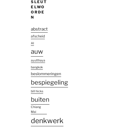
SLEUT
ELWO
ORDE
N
abstract
afscheid
AI
auw
ayutthaya
bangkok
beslommeringen
bespiegeling
bill hicks
buiten
Chiang
Mai
denkwerk