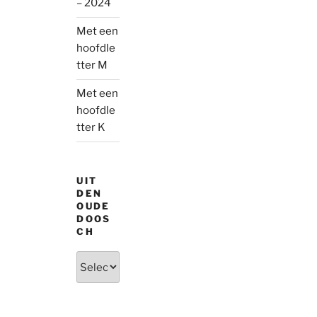
– 2024
Met een
hoofdle
tter M
Met een
hoofdle
tter K
UIT
DEN
OUDE
DOOS
CH
Uit
den
oude
doosch