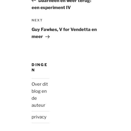
Daarheen en weer terug:
een experiment IV
Next
NEXT
Post
Guy Fawkes, V for Vendetta en
meer
DINGE
N
Over dit
blog en
de
auteur
privacy