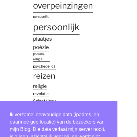
overpeinzingen
persoonijk
persoonlijk
plaatjes
poëzie
pseudo-
religie
psychedelica
reizen
religie
revolutie
Scientology
simon
Ik verzamel eenvoudige data (ipadres, en
vinkenoog
thailand
daarmee geo locatie) van de bezoekers van
mijn Blog. Die data verlaat mijn server nooit,
Tool
is alleen inzichtelijk voor mij en wordt niet