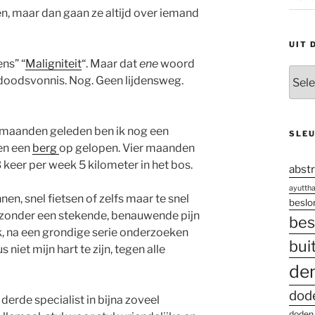
n, maar dan gaan ze altijd over iemand
UIT 
ns” “
Maligniteit
“. Maar dat
ene
woord
Uit
doodsvonnis. Nog. Geen lijdensweg.
den
oude
doos
tal maanden geleden ben ik nog een
SLE
gen een
berg
op gelopen. Vier maanden
 keer per week 5 kilometer in het bos.
abstr
ayutth
nen, snel fietsen of zelfs maar te snel
besl
n zonder een stekende, benauwende pijn
bes
ek, na een grondige serie onderzoeken
bui
 niet mijn hart te zijn, tegen alle
de
dod
 derde specialist in bijna zoveel
doden