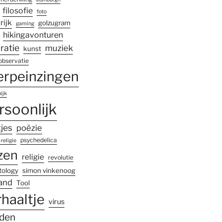
filosofie
foto
rijk
golzugram
gaming
hikingavonturen
iratie
muziek
kunst
observatie
erpeinzingen
ijk
rsoonlijk
tjes
poëzie
psychedelica
religie
zen
religie
revolutie
tology
simon vinkenoog
land
Tool
rhaaltje
virus
den