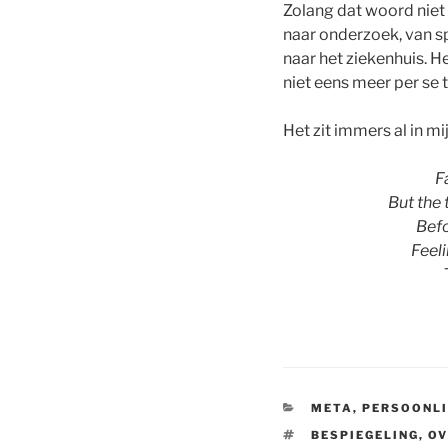
Zolang dat woord niet 
naar onderzoek, van sp
naar het ziekenhuis. H
niet eens meer per se t
Het zit immers al in mi
F
But the 
Befo
Feel
CATEGORIES
META
,
PERSOONLI
TAGS
BESPIEGELING
,
OV