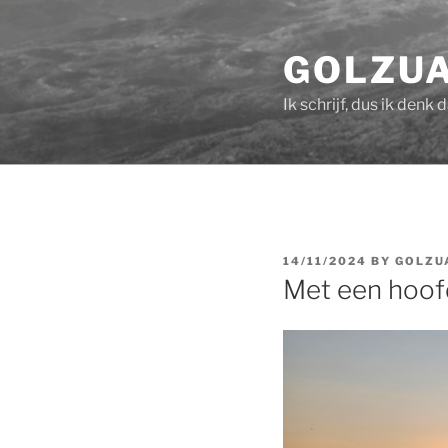
Skip
to
GOLZU
content
Ik schrijf, dus ik denk 
POSTED
14/11/2024
BY
GOLZ
ON
Met een hoof