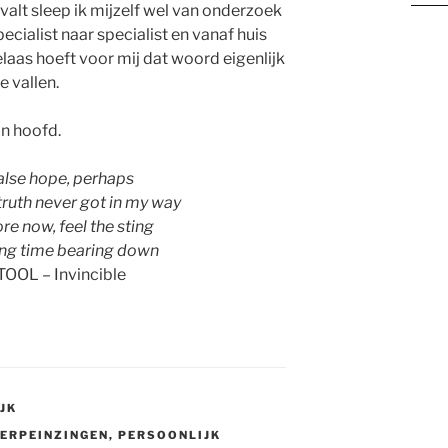
valt sleep ik mijzelf wel van onderzoek
ecialist naar specialist en vanaf huis
elaas hoeft voor mij dat woord eigenlijk
e vallen.
jn hoofd.
alse hope, perhaps
truth never got in my way
re now, feel the sting
ing time bearing down
TOOL – Invincible
JK
ERPEINZINGEN
,
PERSOONLIJK