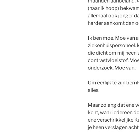
maanden aanbeland. Al
(naar ik hoop) bekwam
allemaal ook jonger dan
harder aankomt dan oo
Ik ben moe. Moe van al
ziekenhuispersoneel.
die dicht om mij heen
contrastvloeistof. Mo
onderzoek. Moe van..
Om eerlijk te zijn ben
alles.
Maar zolang dat ene wo
kent, waar iedereen do
ene verschrikkelijke K
je heen verslagen achte