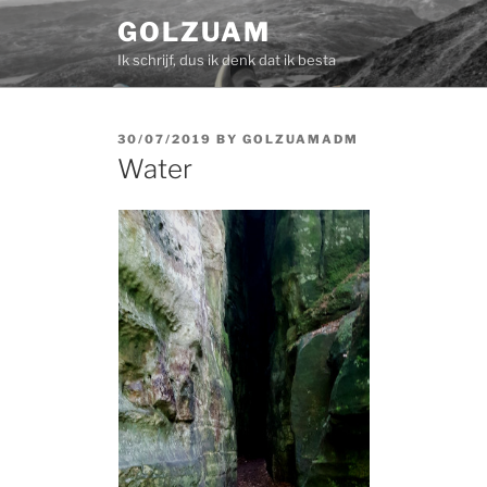
Skip
GOLZUAM
to
Ik schrijf, dus ik denk dat ik besta
content
POSTED
30/07/2019
BY
GOLZUAMADM
ON
Water