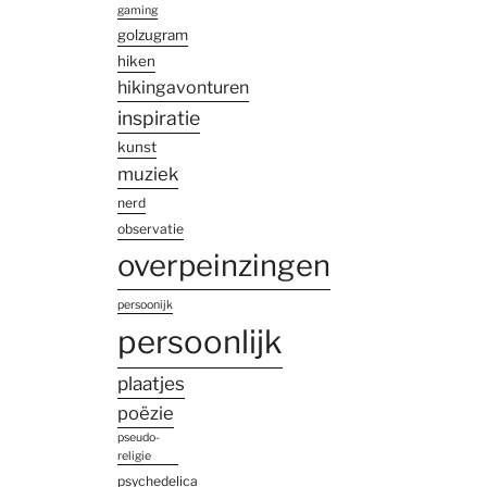
gaming
golzugram
hiken
hikingavonturen
inspiratie
kunst
muziek
nerd
observatie
overpeinzingen
persoonijk
persoonlijk
plaatjes
poëzie
pseudo-
religie
psychedelica