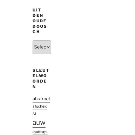
UIT
DEN
OUDE
DOOS
CH
Uit
den
oude
doosch
SLEUT
ELWO
ORDE
N
abstract
afscheid
AI
auw
ayutthaya