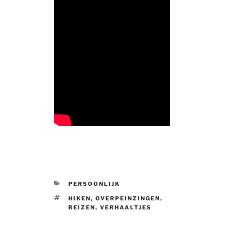
CATEGORIES
PERSOONLIJK
TAGS
HIKEN
,
OVERPEINZINGEN
,
REIZEN
,
VERHAALTJES