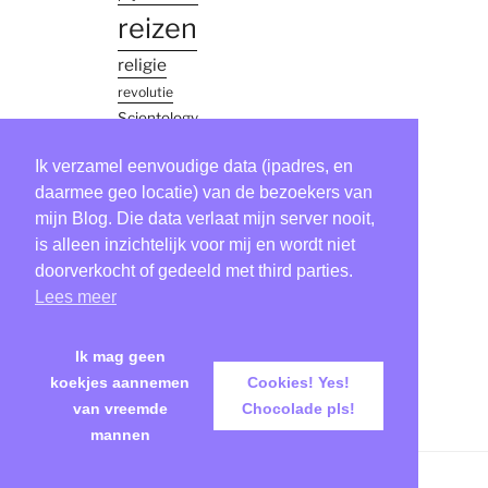
reizen
religie
revolutie
Scientology
simon
Ik verzamel eenvoudige data (ipadres, en
vinkenoog
daarmee geo locatie) van de bezoekers van
thailand
mijn Blog. Die data verlaat mijn server nooit,
Tool
is alleen inzichtelijk voor mij en wordt niet
verhaaltje
doorverkocht of gedeeld met third parties.
Lees meer
virus
zweden
Ik mag geen
koekjes aannemen
Cookies! Yes!
van vreemde
Chocolade pls!
mannen