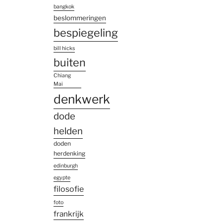
bangkok
beslommeringen
bespiegeling
bill hicks
buiten
Chiang
Mai
denkwerk
dode
helden
doden
herdenking
edinburgh
egypte
filosofie
foto
frankrijk