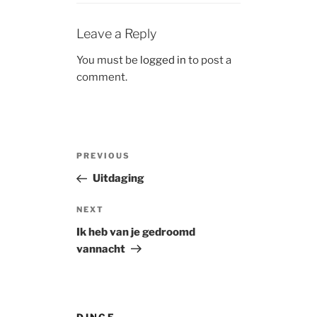
Leave a Reply
You must be
logged in
to post a
comment.
Post
Previous
PREVIOUS
navigation
Post
Uitdaging
Next
NEXT
Post
Ik heb van je gedroomd
vannacht
DINGE