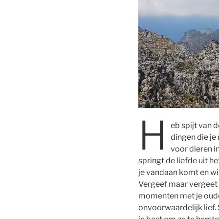
H
eb spijt van 
dingen die je
voor dieren i
springt de liefde uit h
je vandaan komt en wi
Vergeef maar vergeet n
momenten met je ouder
onvoorwaardelijk lief.