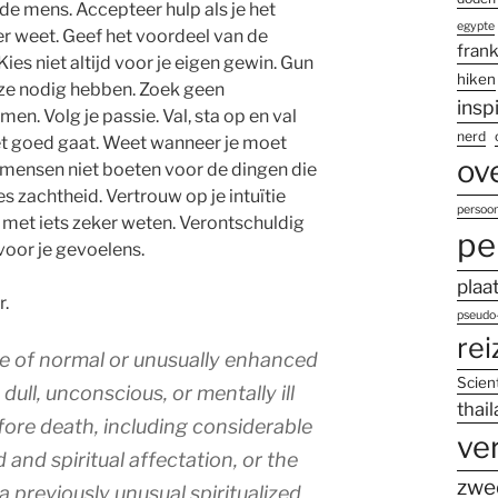
 de mens. Accepteer hulp als je het
egypte
er weet. Geef het voordeel van de
frank
 Kies niet altijd voor je eigen gewin. Gun
hiken
ze nodig hebben. Zoek geen
insp
men. Volg je passie. Val, sta op en val
nerd
et goed gaat. Weet wanneer je moet
ov
mensen niet boeten voor de dingen die
s zachtheid. Vertrouw op je intuïtie
persoon
 met iets zeker weten. Verontschuldig
pe
 voor je gevoelens.
plaa
r.
pseudo-
rei
e of normal or unusually enhanced
Scien
n dull, unconscious, or mentally ill
thai
fore death, including considerable
ve
and spiritual affectation, or the
zwe
 a previously unusual spiritualized