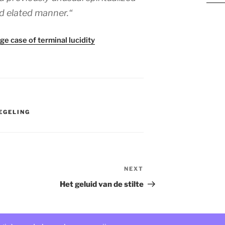
d elated manner.
“
ge case of terminal lucidity
EGELING
NEXT
Next
Post
Het geluid van de stilte