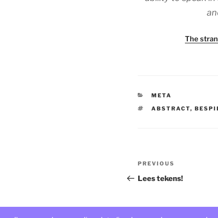
an
The stran
CATEGORIES
META
TAGS
ABSTRACT
,
BESPI
Post
Previous
PREVIOUS
navigation
Post
Lees tekens!