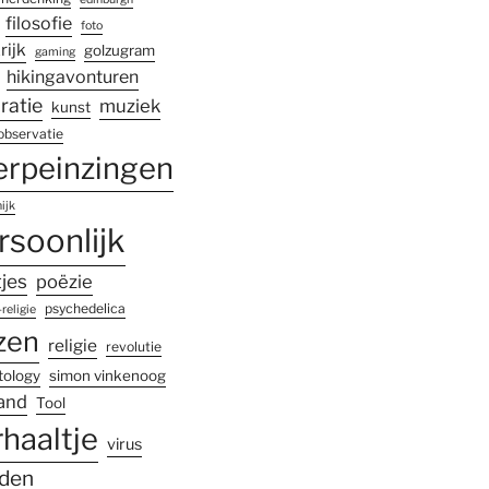
filosofie
foto
rijk
golzugram
gaming
hikingavonturen
iratie
muziek
kunst
observatie
erpeinzingen
ijk
rsoonlijk
tjes
poëzie
psychedelica
religie
zen
religie
revolutie
tology
simon vinkenoog
land
Tool
rhaaltje
virus
den