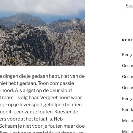
Sear
for:
REC
Een j
Gespr
de dingen die je gedaan hebt, niet van de
Gespr
 niet hebt gedaan. Toon compassie
Gespr
n nood. Als angst op de deur klopt
et raam – volg haar. Vergeet nooit waar
Een j
e je op je levenspad geholpen hebben.
Een J
ooit. Leer van je fouten. Koester de
s voordat het te laat is. Heb
Met e
 Schaam je niet voor je fouten maar doe
Met e