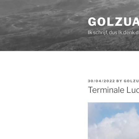
Skip
to
GOLZU
content
Ik schrijf, dus ik denk 
POSTED
30/04/2022
BY
GOLZ
ON
Terminale Luc