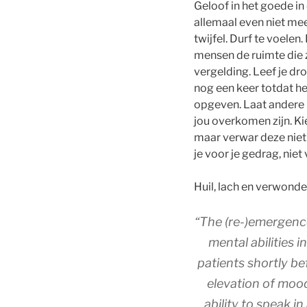
Geloof in het goede in
allemaal even niet me
twijfel. Durf te voelen.
mensen de ruimte die 
vergelding. Leef je dro
nog een keer totdat h
opgeven. Laat andere 
jou overkomen zijn. Kie
maar verwar deze niet
je voor je gedrag, niet
Huil, lach en verwonde
“
The (re-)emergenc
mental abilities i
patients shortly be
elevation of mood 
ability to speak in