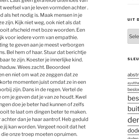
ellen. Laat geen gerafelde uiteindes van
 weefsel van je leven vormden achter .
 als het nodig is. Maak mensen in je
UIT 
ze zijn. Kijk niet weg, ook niet als dat
nooit afscheid met boze woorden. Een
Uit
elijk voor iedere vorm van empathie.
den
ting te geven aan je meest verborgen
oude
. Bel hem of haar. Stuur dat berichtje
doos
aar te zijn. Koester je innerlijke kind.
SLE
schaduw. Wees zacht. Beoordeel
n en niet om wat ze zeggen dat ze
abstr
e korte momenten juist omdat ze in een
ayutth
ij zijn. Dans in de regen. Vertel de
besl
 om je geven dat je van ze houdt. Kwel
bes
dingen doe je beter had kunnen of zelfs
bui
ooit te laat om dingen beter te maken.
de
 achter dan je haar aantrof. Heb geduld
ie jij kan worden. Vergeet nooit dat het
dod
jn die onze troep moeten opruimen.
doden