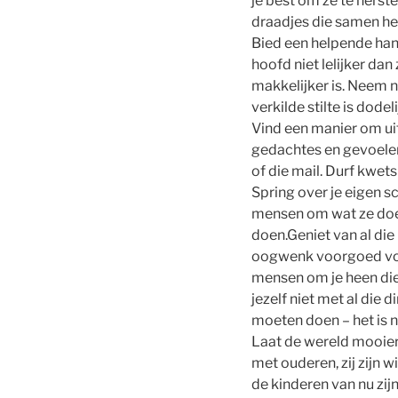
je best om ze te herst
draadjes die samen het
Bied een helpende hand
hoofd niet lelijker dan 
makkelijker is. Neem 
verkilde stilte is dod
Vind een manier om ui
gedachtes en gevoelens
of die mail. Durf kwetsb
Spring over je eigen 
mensen om wat ze doe
doen.Geniet van al di
oogwenk voorgoed voorb
mensen om je heen die
jezelf niet met al die 
moeten doen – het is n
Laat de wereld mooier
met ouderen, zij zijn w
de kinderen van nu zi