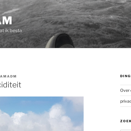
AM
dat ik besta
DING
UAMADM
iditeit
Over 
priva
ZOEK