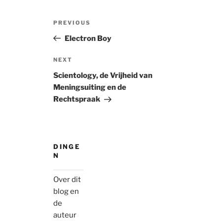
Post
Previous
PREVIOUS
navigation
Post
Electron Boy
Next
NEXT
Post
Scientology, de Vrijheid van
Meningsuiting en de
Rechtspraak
DINGE
N
Over dit
blog en
de
auteur