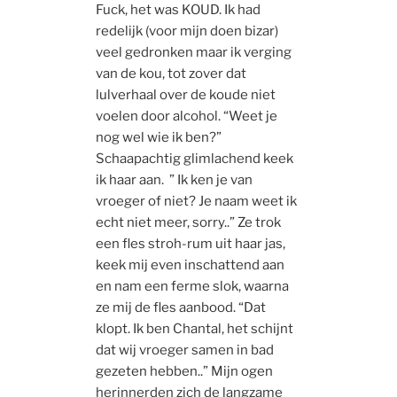
Fuck, het was KOUD. Ik had
redelijk (voor mijn doen bizar)
veel gedronken maar ik verging
van de kou, tot zover dat
lulverhaal over de koude niet
voelen door alcohol. “Weet je
nog wel wie ik ben?”
Schaapachtig glimlachend keek
ik haar aan. ” Ik ken je van
vroeger of niet? Je naam weet ik
echt niet meer, sorry..” Ze trok
een fles stroh-rum uit haar jas,
keek mij even inschattend aan
en nam een ferme slok, waarna
ze mij de fles aanbood. “Dat
klopt. Ik ben Chantal, het schijnt
dat wij vroeger samen in bad
gezeten hebben..” Mijn ogen
herinnerden zich de langzame