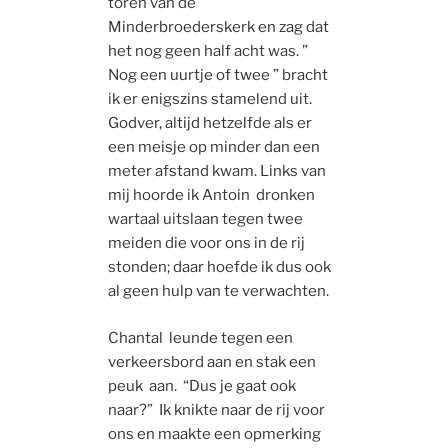
toren van de
Minderbroederskerk en zag dat
het nog geen half acht was. ”
Nog een uurtje of twee ” bracht
ik er enigszins stamelend uit.
Godver, altijd hetzelfde als er
een meisje op minder dan een
meter afstand kwam. Links van
mij hoorde ik Antoin dronken
wartaal uitslaan tegen twee
meiden die voor ons in de rij
stonden; daar hoefde ik dus ook
al geen hulp van te verwachten.
Chantal leunde tegen een
verkeersbord aan en stak een
peuk aan. “Dus je gaat ook
naar?” Ik knikte naar de rij voor
ons en maakte een opmerking