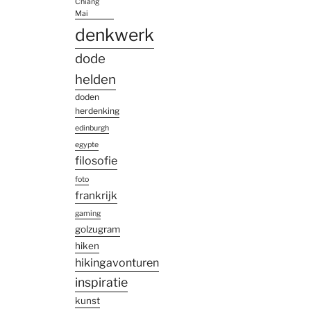
Chiang
Mai
denkwerk
dode
helden
doden
herdenking
edinburgh
egypte
filosofie
foto
frankrijk
gaming
golzugram
hiken
hikingavonturen
inspiratie
kunst