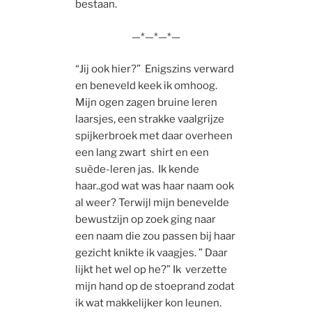
bestaan.
—*—*—*—
“Jij ook hier?” Enigszins verward
en beneveld keek ik omhoog.
Mijn ogen zagen bruine leren
laarsjes, een strakke vaalgrijze
spijkerbroek met daar overheen
een lang zwart shirt en een
suède-leren jas. Ik kende
haar..god wat was haar naam ook
al weer? Terwijl mijn benevelde
bewustzijn op zoek ging naar
een naam die zou passen bij haar
gezicht knikte ik vaagjes. ” Daar
lijkt het wel op he?” Ik verzette
mijn hand op de stoeprand zodat
ik wat makkelijker kon leunen.