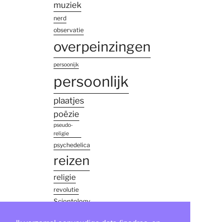
muziek
nerd
observatie
overpeinzingen
persoonijk
persoonlijk
plaatjes
poëzie
pseudo-
religie
psychedelica
reizen
religie
revolutie
Scientology
simon