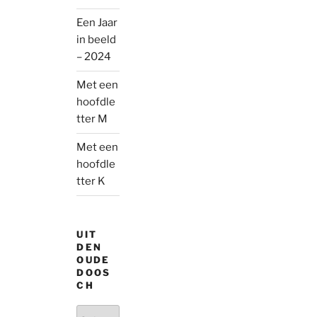
Een Jaar
in beeld
– 2024
Met een
hoofdle
tter M
Met een
hoofdle
tter K
UIT
DEN
OUDE
DOOS
CH
Uit