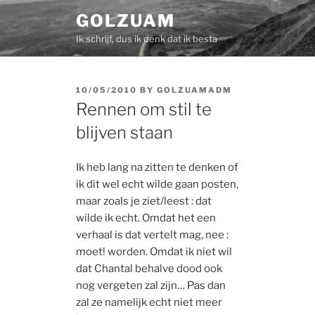
Skip
GOLZUAM
to
Ik schrijf, dus ik denk dat ik besta
content
POSTED
10/05/2010
BY
GOLZUAMADM
ON
Rennen om stil te
blijven staan
Ik heb lang na zitten te denken of
ik dit wel echt wilde gaan posten,
maar zoals je ziet/leest : dat
wilde ik echt. Omdat het een
verhaal is dat vertelt mag, nee :
moet! worden. Omdat ik niet wil
dat Chantal behalve dood ook
nog vergeten zal zijn… Pas dan
zal ze namelijk echt niet meer