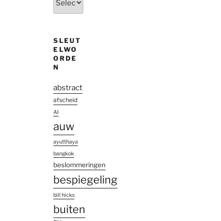
den
oude
doosch
SLEUT
ELWO
ORDE
N
abstract
afscheid
AI
auw
ayutthaya
bangkok
beslommeringen
bespiegeling
bill hicks
buiten