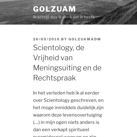
Skip
GOLZUAM
to
Ik schrijf, dus ik denk dat ik besta
content
POSTED
26/05/2010
BY
GOLZUAMADM
ON
Scientology, de
Vrijheid van
Meningsuiting en de
Rechtspraak
In het verleden heb ik al eerder
over Scientology geschreven, en
het moge inmiddels duidelijk zijn
waarom deze levensovertuiging
(….) in mijn ogen niets anders is
dan een verkapt spiritueel