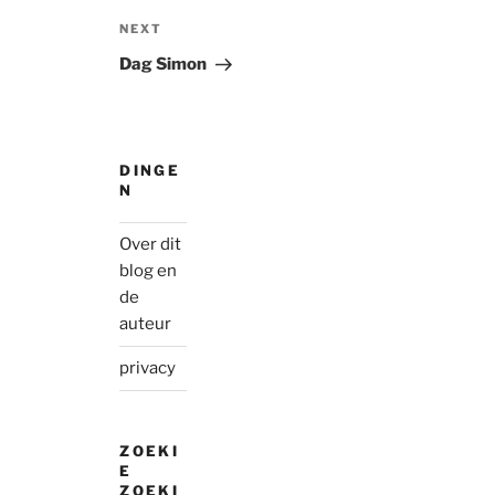
Next
NEXT
Post
Dag Simon
DINGE
N
Over dit
blog en
de
auteur
privacy
ZOEKI
E
ZOEKI