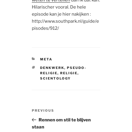
weten te vertellen
dan ik dat kan.
Hilarischer vooral. De hele
episode kan je hier nakijken :
http://www.southpark.nl/guide/e
pisodes/912/
CATEGORIES
META
TAGS
DENKWERK
,
PSEUDO-
RELIGIE
,
RELIGIE
,
SCIENTOLOGY
Post
Previous
PREVIOUS
navigation
Post
Rennen om stil te blijven
staan