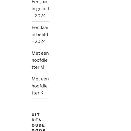
Een jaar
in geluid
– 2024
Een Jaar
in beeld
– 2024
Met een
hoofdle
tter M
Met een
hoofdle
tter K
UIT
DEN
OUDE
DOOS