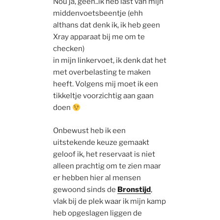
Nou ja, geen..ik heb last van mijn
middenvoetsbeentje (ehh
althans dat denk ik, ik heb geen
Xray apparaat bij me om te
checken)
in mijn linkervoet, ik denk dat het
met overbelasting te maken
heeft. Volgens mij moet ik een
tikkeltje voorzichtig aan gaan
doen
Onbewust heb ik een
uitstekende keuze gemaakt
geloof ik, het reservaat is niet
alleen prachtig om te zien maar
er hebben hier al mensen
gewoond sinds de
Bronstijd
,
vlak bij de plek waar ik mijn kamp
heb opgeslagen liggen de