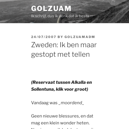
Skip
GOLZUAM
to
Ik schrijf, dus ik denk dat ik besta
content
POSTED
24/07/2007
BY
GOLZUAMADM
ON
Zweden: Ik ben maar
gestopt met tellen
(Reservaat tussen Alkalla en
Sollentuna, klik voor groot)
Vandaag was
_moordend_
Geen nieuwe blessures, en dat
mag een klein wonder heten.