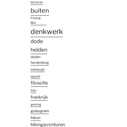
bill hicks
buiten
Chiang
Mai
denkwerk
dode
helden
doden
herdenking
edinburgh
egypte
filosofie
foto
frankrijk
gaming
golzugram
hiken
hikingavonturen