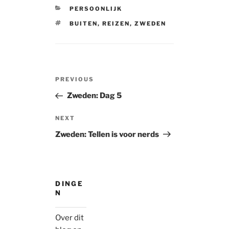
CATEGORIES
PERSOONLIJK
TAGS
BUITEN
,
REIZEN
,
ZWEDEN
Post
Previous
PREVIOUS
navigation
Post
Zweden: Dag 5
Next
NEXT
Post
Zweden: Tellen is voor nerds
DINGE
N
Over dit