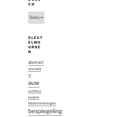
CH
Uit
den
oude
doosch
SLEUT
ELWO
ORDE
N
abstract
afscheid
AI
auw
ayutthaya
bangkok
beslommeringen
bespiegeling