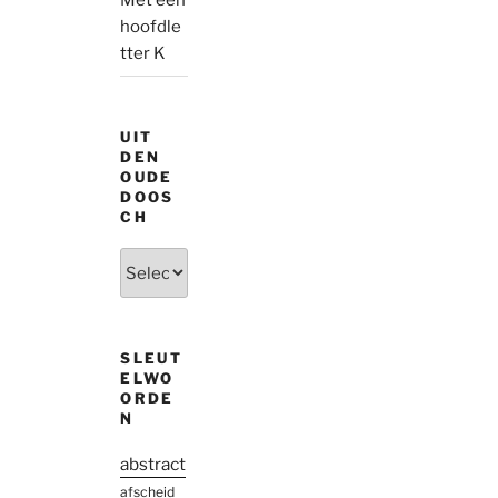
Met een
hoofdle
tter K
UIT
DEN
OUDE
DOOS
CH
Uit
den
oude
doosch
SLEUT
ELWO
ORDE
N
abstract
afscheid