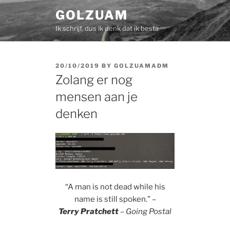
Skip
GOLZUAM
to
Ik schrijf, dus ik denk dat ik besta
content
POSTED
20/10/2019
BY
GOLZUAMADM
ON
Zolang er nog
mensen aan je
denken
“A man is not dead while his
name is still spoken.” –
Terry
Pratchett
– Going Postal