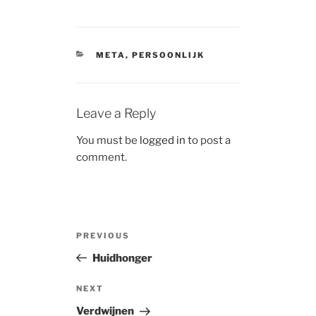
CATEGORIES
META
,
PERSOONLIJK
Leave a Reply
You must be
logged in
to post a
comment.
Post
Previous
PREVIOUS
navigation
Post
Huidhonger
Next
NEXT
Post
Verdwijnen