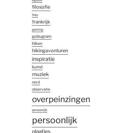
egypte
filosofie
foto
frankrijk
gaming
golzugram
hiken
hikingavonturen
inspiratie
kunst
muziek
nerd
observatie
overpeinzingen
persoonijk
persoonlijk
plaatjes