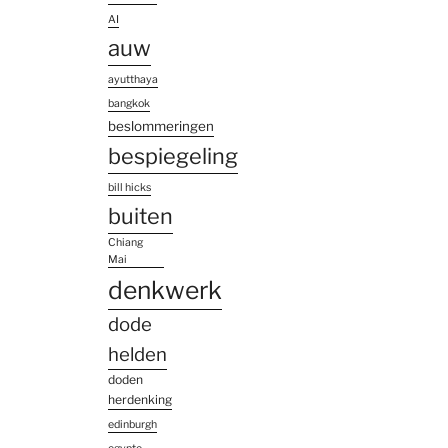
AI
auw
ayutthaya
bangkok
beslommeringen
bespiegeling
bill hicks
buiten
Chiang
Mai
denkwerk
dode
helden
doden
herdenking
edinburgh