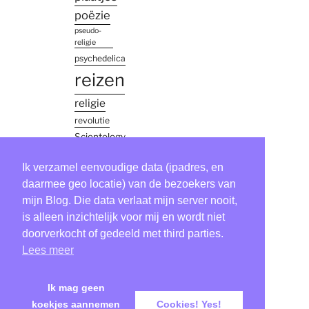
poëzie
pseudo-
religie
psychedelica
reizen
religie
revolutie
Scientology
simon
Ik verzamel eenvoudige data (ipadres, en
vinkenoog
thailand
daarmee geo locatie) van de bezoekers van
mijn Blog. Die data verlaat mijn server nooit,
Tool
is alleen inzichtelijk voor mij en wordt niet
verhaaltje
doorverkocht of gedeeld met third parties.
virus
Lees meer
zweden
Ik mag geen
koekjes aannemen
Cookies! Yes!