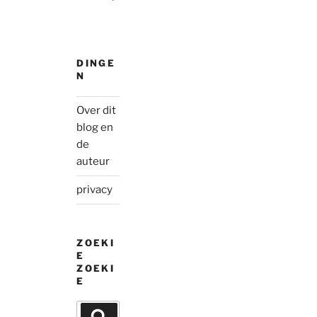
DINGE
N
Over dit
blog en
de
auteur
privacy
ZOEKI
E
ZOEKI
E
Search
Search