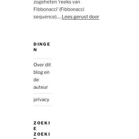
zogeheten ‘reeks van
Fibbonacci’ (Fibbonacci
sequence).…
Lees gerust door
DINGE
N
Over dit
blog en
de
auteur
privacy
ZOEKI
E
ZOEKI