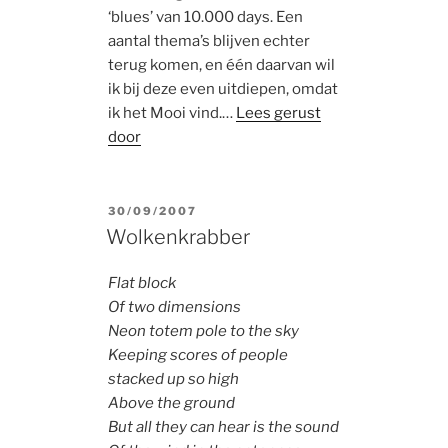
‘blues’ van 10.000 days. Een
aantal thema’s blijven echter
terug komen, en één daarvan wil
ik bij deze even uitdiepen, omdat
ik het Mooi vind.…
Lees gerust
door
POSTED
30/09/2007
ON
Wolkenkrabber
Flat block
Of two dimensions
Neon totem pole to the sky
Keeping scores of people
stacked up so high
Above the ground
But all they can hear is the sound