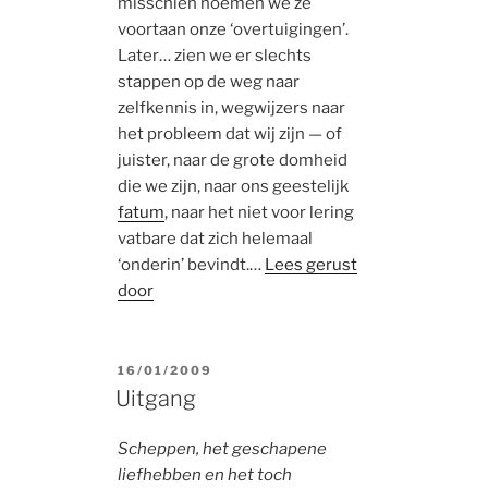
misschien noemen we ze
voortaan onze ‘overtuigingen’.
Later… zien we er slechts
stappen op de weg naar
zelfkennis in, wegwijzers naar
het probleem dat wij zijn — of
juister, naar de grote domheid
die we zijn, naar ons geestelijk
fatum
, naar het niet voor lering
vatbare dat zich helemaal
‘onderin’ bevindt.…
Lees gerust
door
POSTED
16/01/2009
ON
Uitgang
Scheppen, het geschapene
liefhebben en het toch