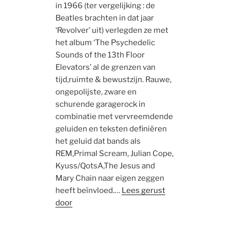
in 1966 (ter vergelijking : de
Beatles brachten in dat jaar
‘Revolver’ uit) verlegden ze met
het album ‘The Psychedelic
Sounds of the 13th Floor
Elevators’ al de grenzen van
tijd,ruimte & bewustzijn. Rauwe,
ongepolijste, zware en
schurende garagerock in
combinatie met vervreemdende
geluiden en teksten definiëren
het geluid dat bands als
REM,Primal Scream, Julian Cope,
Kyuss/QotsA,The Jesus and
Mary Chain naar eigen zeggen
heeft beïnvloed.…
Lees gerust
door