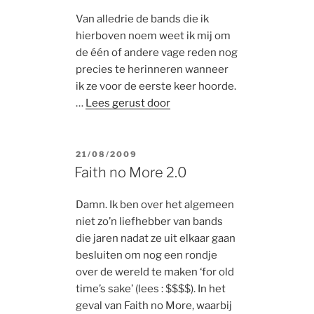
Van alledrie de bands die ik
hierboven noem weet ik mij om
de één of andere vage reden nog
precies te herinneren wanneer
ik ze voor de eerste keer hoorde.
…
Lees gerust door
POSTED
21/08/2009
ON
Faith no More 2.0
Damn. Ik ben over het algemeen
niet zo’n liefhebber van bands
die jaren nadat ze uit elkaar gaan
besluiten om nog een rondje
over de wereld te maken ‘for old
time’s sake’ (lees : $$$$). In het
geval van Faith no More, waarbij