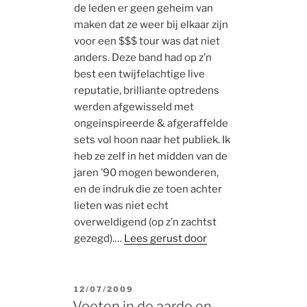
de leden er geen geheim van
maken dat ze weer bij elkaar zijn
voor een $$$ tour was dat niet
anders. Deze band had op z’n
best een twijfelachtige live
reputatie, brilliante optredens
werden afgewisseld met
ongeinspireerde & afgeraffelde
sets vol hoon naar het publiek. Ik
heb ze zelf in het midden van de
jaren ’90 mogen bewonderen,
en de indruk die ze toen achter
lieten was niet echt
overweldigend (op z’n zachtst
gezegd).…
Lees gerust door
POSTED
12/07/2009
ON
Voeten in de aarde en