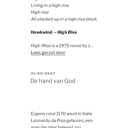
Living in a high rise
High rise
All stacked up in a high rise block
Hawkwind – High Rise
High-Rise is a 1975 novel by J.…
Lees gerust door
POSTED
21/09/2007
ON
De hand van God
Ergens rond 1170 werd in Italie
Leonardo da Pisa geboren, een
man die later bekend zou