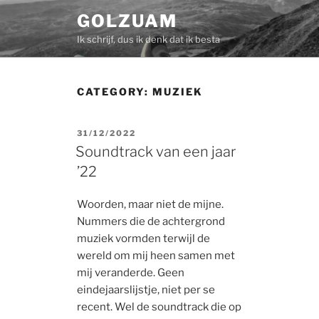
Skip
GOLZUAM
to
Ik schrijf, dus ik denk dat ik besta
content
CATEGORY:
MUZIEK
POSTED
31/12/2022
ON
Soundtrack van een jaar
’22
Woorden, maar niet de mijne.
Nummers die de achtergrond
muziek vormden terwijl de
wereld om mij heen samen met
mij veranderde. Geen
eindejaarslijstje, niet per se
recent. Wel de soundtrack die op