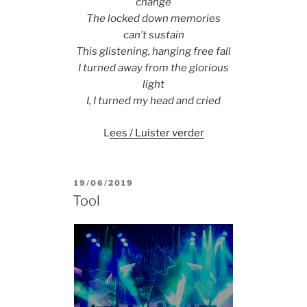
change
The locked down memories
can’t sustain
This glistening, hanging free fall
I turned away from the glorious
light
I, I turned my head and cried
L
ees / Luister verder
POSTED
19/06/2019
ON
Tool