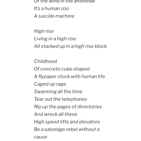
Of the wind in the antennae
It’s a human zoo
A suicide machine
High rise
Living in a high rise
All stacked up in a high rise block
Childhood
Of concrete cube shaped
A flypaper stuck with human life
Caged up rage
Swarming all the time
Tear out the telephones
Rip up the pages of directories
And wreck all these
High speed lifts and elevators
Be a sabotage rebel without a
cause