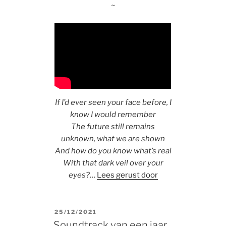
~
If I’d ever seen your face before, I
know I would remember
The future still remains
unknown, what we are shown
And how do you know what’s real
With that dark veil over your
eyes?
…
Lees gerust door
POSTED
25/12/2021
ON
Soundtrack van een jaar