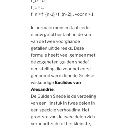
f_0 = 0,
f_1 = 1,
f_n = f_{n-1} +f_{n-2}, , voor n > 1
In normale mensen taal : ieder
nieuw getal bestaat uit de som
van de twee voorgaande
getallen uit de reeks. Deze
formule heeft veel gemeen met
de zogeheten ‘gulden snede’,
een stelling die voor het eerst
genoemd werd door de Griekse
wiskundige
Euclides van
Alexandrie
.
De Gulden Snede is de verdeling
van een lijnstuk in twee delen in
een speciale verhouding. Het
grootste van de twee delen zich
verhoudt zich tot het kleinste,