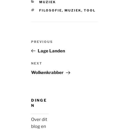
CATEGORIES
MUZIEK
TAGS
FILOSOFIE
,
MUZIEK
,
TOOL
Post
Previous
PREVIOUS
navigation
Post
Lage Landen
Next
NEXT
Post
Wolkenkrabber
DINGE
N
Over dit
blog en