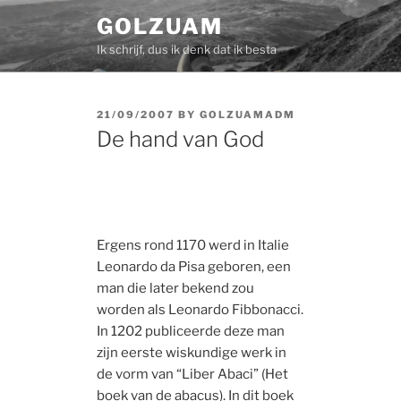
Skip
GOLZUAM
to
Ik schrijf, dus ik denk dat ik besta
content
POSTED
21/09/2007
BY
GOLZUAMADM
ON
De hand van God
Ergens rond 1170 werd in Italie
Leonardo da Pisa geboren, een
man die later bekend zou
worden als Leonardo Fibbonacci.
In 1202 publiceerde deze man
zijn eerste wiskundige werk in
de vorm van “Liber Abaci” (Het
boek van de abacus). In dit boek