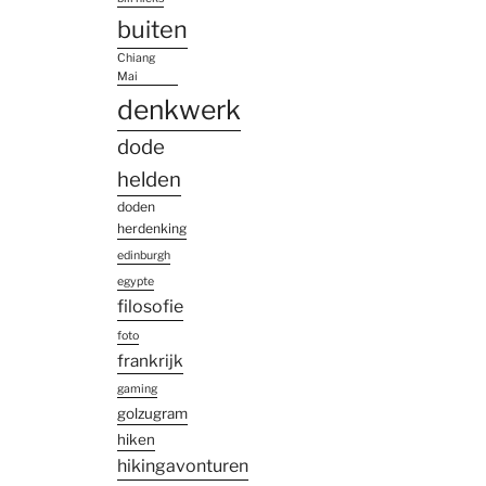
buiten
Chiang
Mai
denkwerk
dode
helden
doden
herdenking
edinburgh
egypte
filosofie
foto
frankrijk
gaming
golzugram
hiken
hikingavonturen