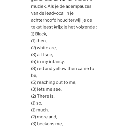
muziek. Als je de adempauzes
van de leadvocal in je
achterhoofd houd terwijl je de
tekst leest krijg je het volgende :
1) Black,
(1) then,
(2) white are,
(3) all I see,
(5) in my infancy,
(8) red and yellow then came to
be,
(5) reaching out to me,
(3) lets me see.
(2) There is,
(1) so,
(1) much,
(2) more and,
(3) beckons me,