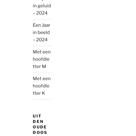
in geluid
– 2024
Een Jaar
in beeld
– 2024
Met een
hoofdle
tter M
Met een
hoofdle
tter K
UIT
DEN
OUDE
DOOS