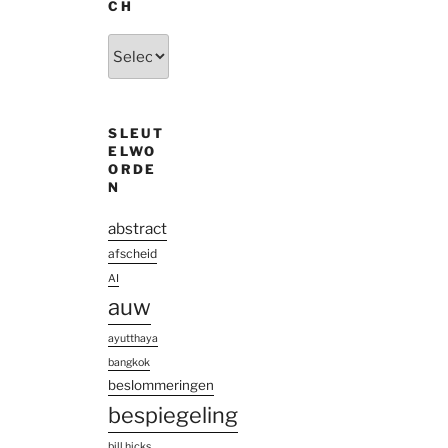
CH
Uit
den
oude
doosch
SLEUT
ELWO
ORDE
N
abstract
afscheid
AI
auw
ayutthaya
bangkok
beslommeringen
bespiegeling
bill hicks