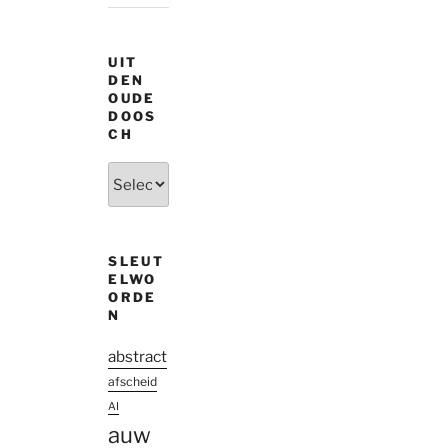
UIT
DEN
OUDE
DOOS
CH
Uit
den
oude
doosch
SLEUT
ELWO
ORDE
N
abstract
afscheid
AI
auw