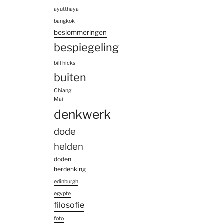
ayutthaya
bangkok
beslommeringen
bespiegeling
bill hicks
buiten
Chiang
Mai
denkwerk
dode
helden
doden
herdenking
edinburgh
egypte
filosofie
foto