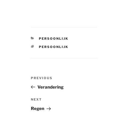
CATEGORIES
PERSOONLIJK
TAGS
PERSOONLIJK
Post
Previous
PREVIOUS
navigation
Post
Verandering
Next
NEXT
Post
Regen