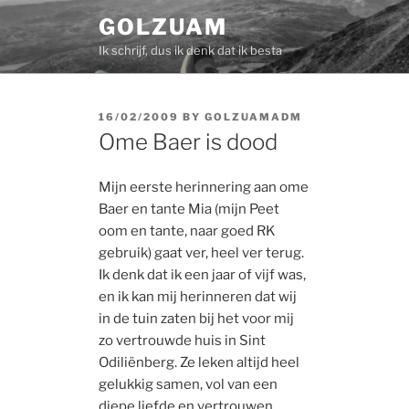
Skip
GOLZUAM
to
Ik schrijf, dus ik denk dat ik besta
content
POSTED
16/02/2009
BY
GOLZUAMADM
ON
Ome Baer is dood
Mijn eerste herinnering aan ome
Baer en tante Mia (mijn Peet
oom en tante, naar goed RK
gebruik) gaat ver, heel ver terug.
Ik denk dat ik een jaar of vijf was,
en ik kan mij herinneren dat wij
in de tuin zaten bij het voor mij
zo vertrouwde huis in Sint
Odiliënberg. Ze leken altijd heel
gelukkig samen, vol van een
diepe liefde en vertrouwen.