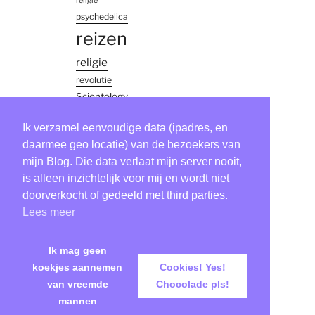
religie
psychedelica
reizen
religie
revolutie
Scientology
simon
Ik verzamel eenvoudige data (ipadres, en
vinkenoog
thailand
daarmee geo locatie) van de bezoekers van
mijn Blog. Die data verlaat mijn server nooit,
Tool
is alleen inzichtelijk voor mij en wordt niet
verhaaltje
doorverkocht of gedeeld met third parties.
virus
Lees meer
zweden
Ik mag geen
koekjes aannemen
Cookies! Yes!
van vreemde
Chocolade pls!
mannen