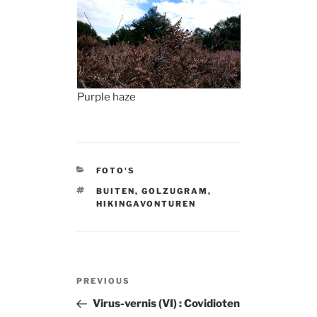
Purple haze
CATEGORIES
FOTO'S
TAGS
BUITEN
,
GOLZUGRAM
,
HIKINGAVONTUREN
Post
Previous
PREVIOUS
navigation
Post
Virus-vernis (VI) : Covidioten