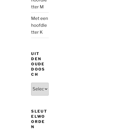
tter M
Met een
hoofdle
tter K
UIT
DEN
OUDE
DOOS
CH
Uit
den
oude
doosch
SLEUT
ELWO
ORDE
N