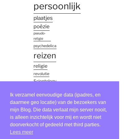
persoonlijk
plaatjes
poëzie
pseudo-
religie
psychedelica
reizen
religie
revolutie
Scientology
simon
Ik verzamel eenvoudige data (ipadres, en
vinkenoog
daarmee geo locatie) van de bezoekers van
thailand
mijn Blog. Die data verlaat mijn server nooit,
Tool
is alleen inzichtelijk voor mij en wordt niet
verhaaltje
doorverkocht of gedeeld met third parties.
Lees meer
virus