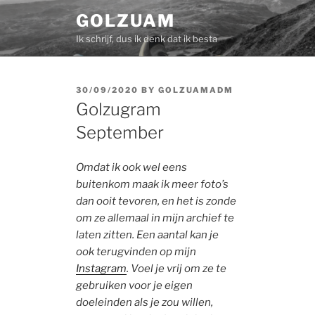
Skip
GOLZUAM
to
Ik schrijf, dus ik denk dat ik besta
content
POSTED
30/09/2020
BY
GOLZUAMADM
ON
Golzugram
September
Omdat ik ook wel eens
buitenkom maak ik meer foto’s
dan ooit tevoren, en het is zonde
om ze allemaal in mijn archief te
laten zitten. Een aantal kan je
ook terugvinden op mijn
Instagram
. Voel je vrij om ze te
gebruiken voor je eigen
doeleinden als je zou willen,