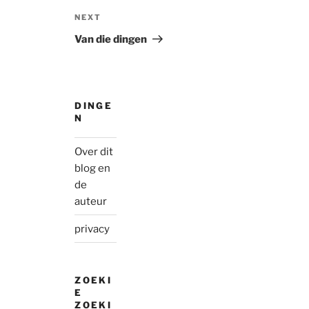
Next
NEXT
Post
Van die dingen
DINGE
N
Over dit
blog en
de
auteur
privacy
ZOEKI
E
ZOEKI