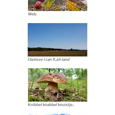
Web
I believe I can fl..eh land
Knibbel knabbel knuistje..