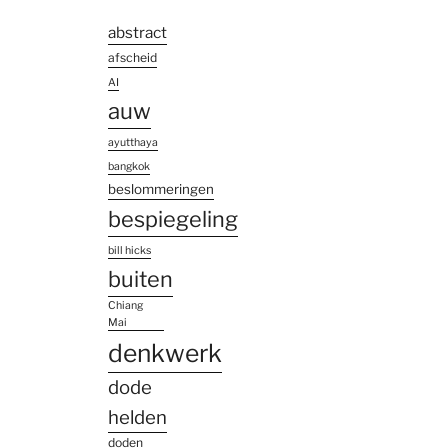
abstract
afscheid
AI
auw
ayutthaya
bangkok
beslommeringen
bespiegeling
bill hicks
buiten
Chiang
Mai
denkwerk
dode
helden
doden